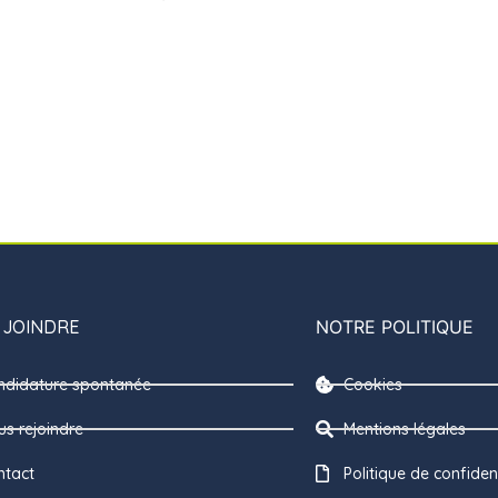
 JOINDRE
NOTRE POLITIQUE
ndidature spontanée
Cookies
s rejoindre
Mentions légales
ntact
Politique de confident