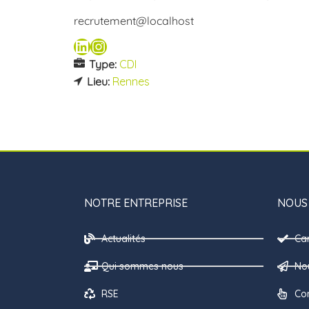
recrutement@localhost
Type:
CDI
Lieu:
Rennes
NOTRE ENTREPRISE
NOUS
Actualités
Ca
Qui sommes nous
Nou
RSE
Co